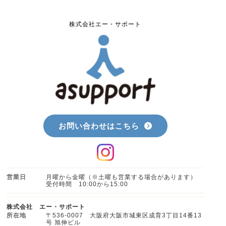
た収集目的の範囲内で利用いたします。また法令に定めがあ
る場合や、本人の同意がある場合などの例外を除き、保有す
る個人情報の外部提供はいたしません。
株式会社エー・サポート
個人情報の管理について
本WEBサイトを通じて収集した個人情報は、WEBサイト管
理者が適正に管理し、漏えい、改ざん、き損、滅失その他の
事故を防ぐための対策を講じます。また、必要のなくなった
個人情報は確実に廃棄します。
適用範囲について
本プライバシー・ポリシーは、弊社WEBサイトにおいての
み適用されます。
お問い合わせはこちら
営業日
月曜から金曜（※土曜も営業する場合があります）
受付時間 10:00から15:00
株式会社 エー・サポート
所在地
〒536-0007 大阪府大阪市城東区成育3丁目14番13
号 旭伸ビル