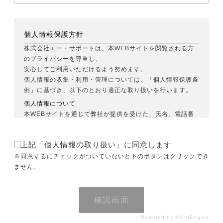
個人情報保護方針
株式会社エー・サポートは、本WEBサイトを閲覧される方
のプライバシーを尊重し、
安心してご利用いただけるよう努めます。
個人情報の収集・利用・管理については、「個人情報保護条
例」に基づき、以下のとおり適正な取り扱いを行います。
個人情報について
本WEBサイトを通じて弊社が提供を受けた、氏名、電話番
号、E-mailアドレス等、特定の個人を識別できる情報のこ
とです。
上記「個人情報の取り扱い」に同意します
個人情報の収集について
※同意するにチェックがついていないと
下のボタンはクリックでき
本WEBサイトを通じて個人情報を収集する際は、利用者ご
ません。
本人の意思による情報の提供を原則とします。 また、個人
情報の収集の際は、あらかじめ目的を明確にした上で、必要
最小限の範囲で情報を収集します。
個人情報の利用について
本WEBサイトを通じて提供いただいた個人情報は、明示し
Powered by
MicroEngine